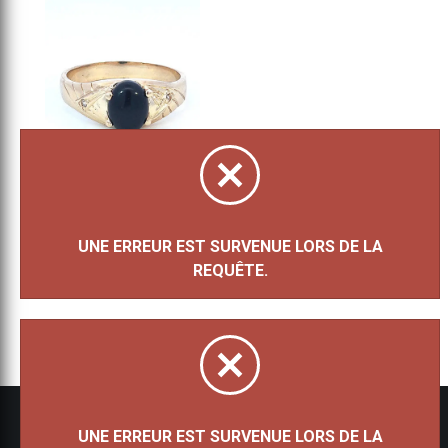
DK BG ONYX
ONYX 101/2
UNE ERREUR EST SURVENUE LORS DE LA
OJ
REQUÊTE.
705 $
UNE ERREUR EST SURVENUE LORS DE LA
Tous droits réservés 2026 - Bijouterie Besner