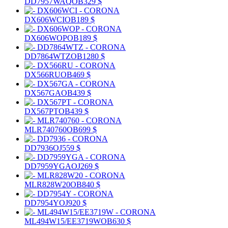
DD7957WAQ
OB
329 $
DX606WCI
OB
189 $
DX606WOP
OB
189 $
DD7864WTZ
OB
1280 $
DX566RU
OB
469 $
DX567GA
OB
439 $
DX567PT
OB
439 $
MLR740760
OB
699 $
DD7936
OJ
559 $
DD7959YGA
OJ
269 $
MLR828W20
OB
840 $
DD7954Y
OJ
920 $
ML494W15/EE3719W
OB
630 $