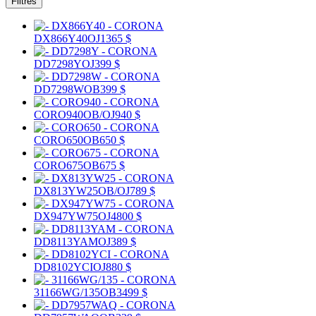
Filtres
DX866Y40
OJ
1365 $
DD7298Y
OJ
399 $
DD7298W
OB
399 $
CORO940
OB/OJ
940 $
CORO650
OB
650 $
CORO675
OB
675 $
DX813YW25
OB/OJ
789 $
DX947YW75
OJ
4800 $
DD8113YAM
OJ
389 $
DD8102YCI
OJ
880 $
31166WG/135
OB
3499 $