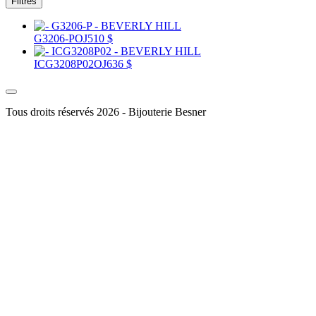
Filtres
G3206-P
OJ
510 $
ICG3208P02
OJ
636 $
Tous droits réservés 2026 - Bijouterie Besner