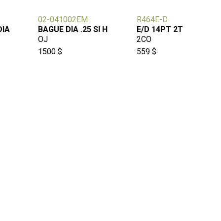
02-041002EM
R464E-D
DIA
BAGUE DIA .25 SI H
E/D 14PT 2T
OJ
2CO
1500 $
559 $