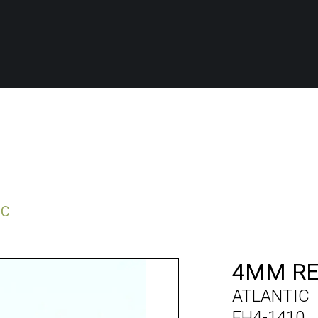
NC
4MM RE
ATLANTIC
FH4-1410