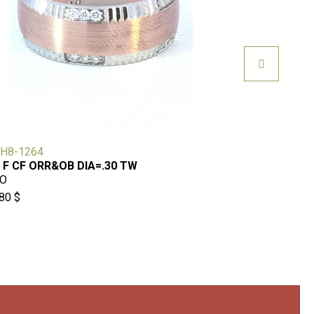
H8-1264
KF-101
 F CF ORR&OB DIA=.30 TW
BAGUE 2CO
O
OB/OR
80 $
1265 $