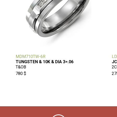
MDM710TW-6R
LD
TUNGSTEN & 10K & DIA 3=.06
JC
T&OB
2C
780 $
27