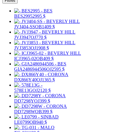
Filtres
BES2995
2995 $
JVJ404-SS
OB
1409 $
JVJ3947
OJ
770 $
JVJ3853
OJ
1908 $
ICJ3965-02
OB
409 $
GIA2486944506
OJ
2595 $
DX866Y40
OJ
1365 $
578E13G
OJ
2120 $
DD7298Y
OJ
399 $
DD7298W
OB
399 $
LE0799
OB
940 $