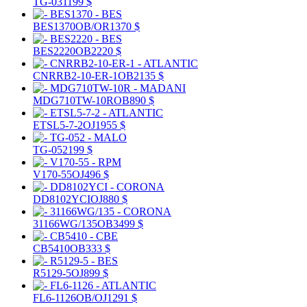
TG-031
199 $
BES1370
OB/OR
1370 $
BES2220
OB
2220 $
CNRRB2-10-ER-1
OB
2135 $
MDG710TW-10R
OB
890 $
ETSL5-7-2
OJ
1955 $
TG-052
199 $
V170-55
OJ
496 $
DD8102YCI
OJ
880 $
31166WG/135
OB
3499 $
CB5410
OB
333 $
R5129-5
OJ
899 $
FL6-1126
OB/OJ
1291 $