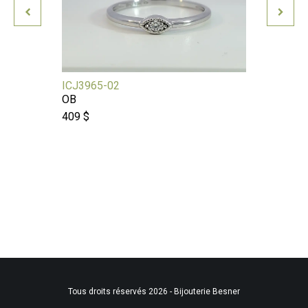
ICJ3965-02
CNRRB
OB
FIANC.
2CO
409 $
2835 $
Tous droits réservés 2026 - Bijouterie Besner