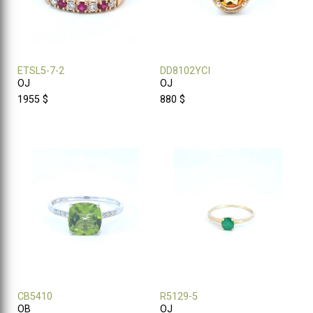
ETSL5-7-2
DD8102YCI
OJ
OJ
1955 $
880 $
CB5410
R5129-5
OB
OJ