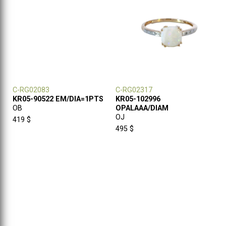
C-RG02083
C-RG02317
KR05-90522 EM/DIA=1PTS
KR05-102996
OB
OPALAAA/DIAM
OJ
419 $
495 $