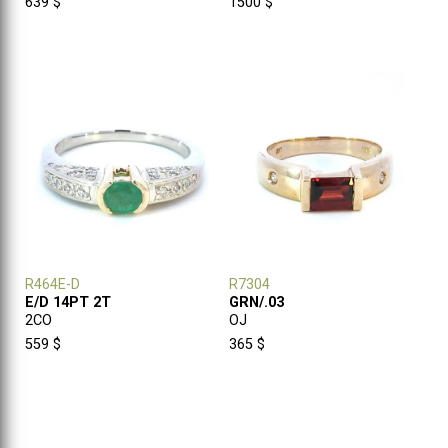
639 $
1500 $
R464E-D
R7304
E/D 14PT 2T
GRN/.03
2CO
OJ
559 $
365 $