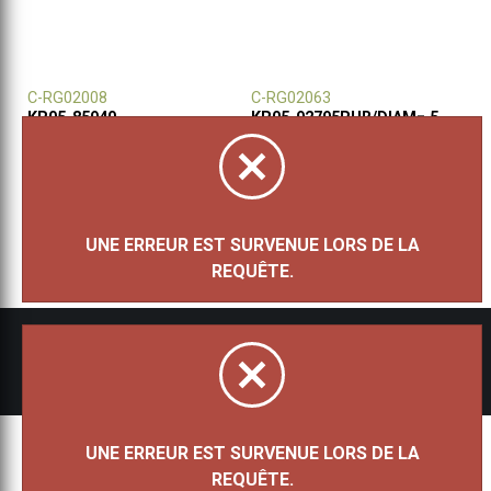
C-RG02008
C-RG02063
KR05-85940
KR05-92795RUB/DIAM=.5
EM/DIAM=.6PTS
OB
OJ
529 $
619 $
UNE ERREUR EST SURVENUE LORS DE LA
REQUÊTE.
Tous droits réservés 2026 - Bijouterie Besner
UNE ERREUR EST SURVENUE LORS DE LA
REQUÊTE.