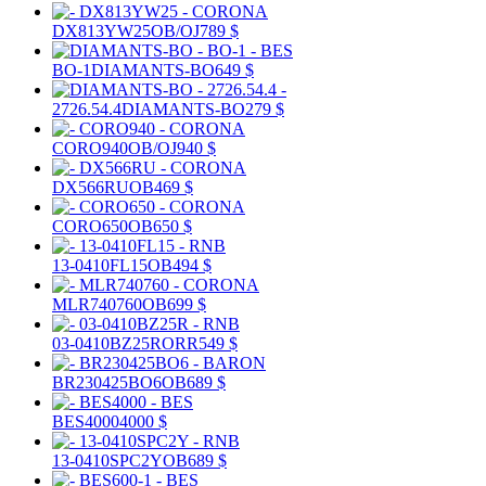
DX813YW25
OB/OJ
789 $
BO-1
DIAMANTS-BO
649 $
2726.54.4
DIAMANTS-BO
279 $
CORO940
OB/OJ
940 $
DX566RU
OB
469 $
CORO650
OB
650 $
13-0410FL15
OB
494 $
MLR740760
OB
699 $
03-0410BZ25R
ORR
549 $
BR230425BO6
OB
689 $
BES4000
4000 $
13-0410SPC2Y
OB
689 $