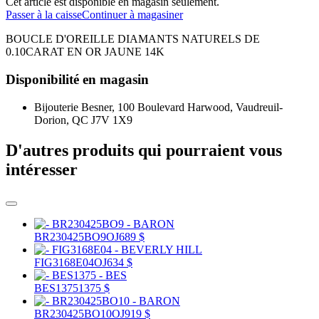
Cet article est disponible en magasin seulement.
Passer à la caisse
Continuer à magasiner
BOUCLE D'OREILLE DIAMANTS NATURELS DE
0.10CARAT EN OR JAUNE 14K
Disponibilité en magasin
Bijouterie Besner, 100 Boulevard Harwood, Vaudreuil-
Dorion, QC J7V 1X9
D'autres produits qui pourraient vous
intéresser
BR230425BO9
OJ
689 $
FIG3168E04
OJ
634 $
BES1375
1375 $
BR230425BO10
OJ
919 $