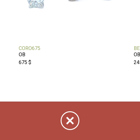
CORO675
BE
OB
O
675 $
24