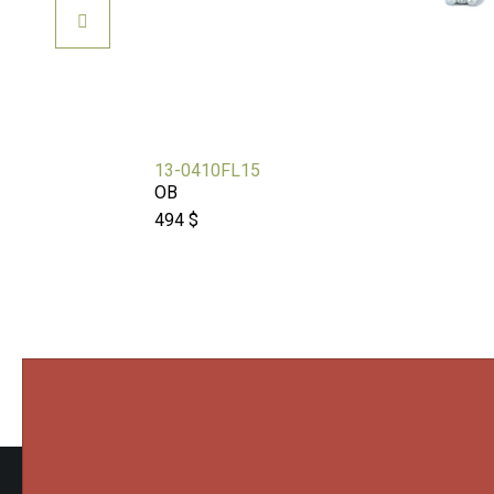
13-0410FL15
OB
494 $