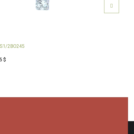
S1/2BO245
MLR740760
B
OB
5 $
699 $