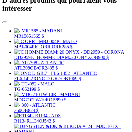
D'autres produits qui pourraient vous
intéresser
MR1565
1565 $
MBJ-004P
JC ORR
ORR
285 $
DD2959
JC HOMME DIAM:.20 ONYX
OB
900 $
ATL308
OB/OR
2485 $
FL6-1452
JONC D GR.7
OB
1069 $
TG-052
199 $
MDG710TW-10R
OB
890 $
360
OB
824 $
R1134
R1134
OJ
543 $