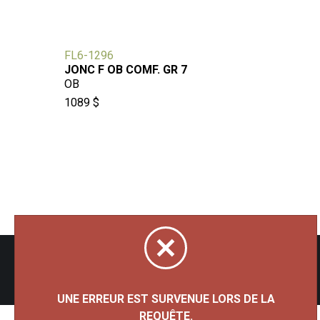
FL6-1296
MJF91
JONC F OB COMF. GR 7
TUNGS
OB
T&OB
1089 $
1235 $
Tous droits réservés 2026 - Bijouterie Besner
UNE ERREUR EST SURVENUE LORS DE LA
REQUÊTE.