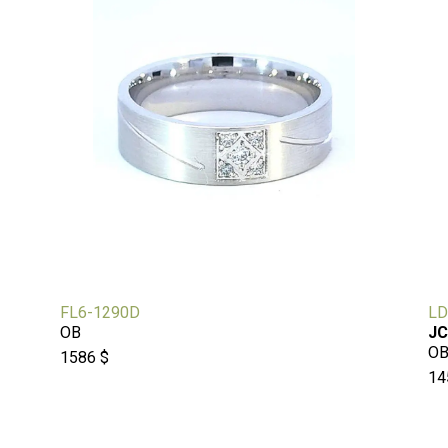
FL6-1290D
LD
OB
JC
O
1586 $
14