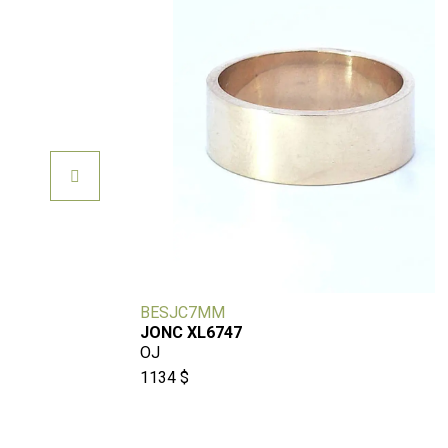
BESJC7MM
JONC XL6747
OJ
1134 $