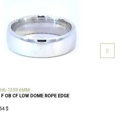
H6-1259 6MM
TG-052
 F OB CF LOW DOME ROPE EDGE
199 $
B
54 $